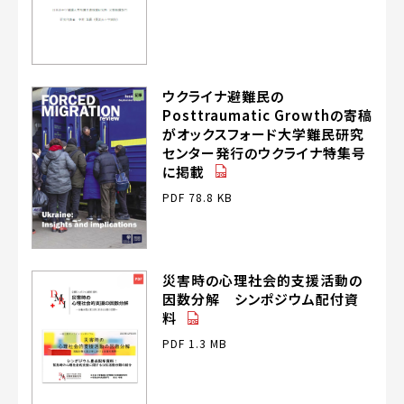
ウクライナ避難民の
Posttraumatic Growthの寄稿
がオックスフォード大学難民研究
センター発行のウクライナ特集号
（PDF）
に掲載
PDF 78.8 KB
災害時の心理社会的支援活動の
因数分解 シンポジウム配付資
（PDF）
料
PDF 1.3 MB