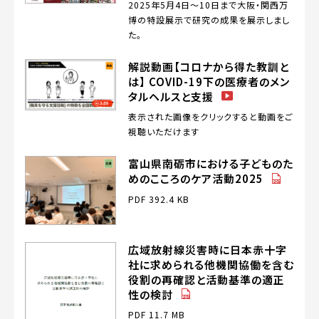
2025年5月4日～10日まで大阪・関西万
博の特設展示で研究の成果を展示しまし
た。
解説動画【コロナから得た教訓と
は】 COVID-19下の医療者のメン
（動
タルヘルスと支援
画）
表示された画像をクリックすると動画をご
視聴いただけます
富山県南砺市における子どものた
（PDF）
めのこころのケア活動2025
PDF 392.4 KB
広域放射線災害時に日本赤十字
社に求められる他機関協働を含む
役割の再確認と活動基準の適正
（PDF）
性の検討
PDF 11.7 MB