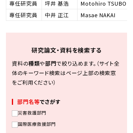
専任研究員
坪井 基浩
Motohiro
TSUBOI
専任研究員
中井 正江
Masae
NAKAI
研究論文・資料を検索する
資料の
種類
や
部門
で絞り込めます。（サイト全
体のキーワード検索はページ上部の検索窓
をご利用ください）
部門名等
でさがす
災害救護部門
国際医療救援部門