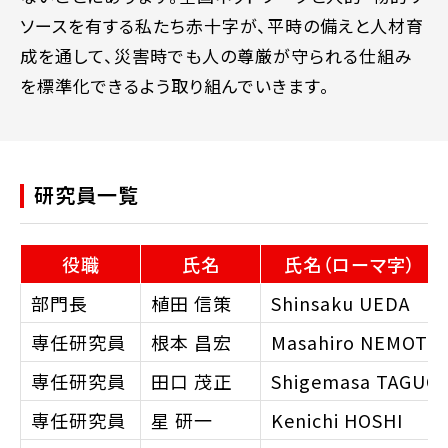
ソースを有する私たち赤十字が、平時の備えと人材育
成を通して、災害時でも人の尊厳が守られる仕組み
を標準化できるよう取り組んでいきます。
研究員一覧
役職
氏名
氏名（ローマ字）
部門長
植田 信策
Shinsaku
UEDA
専任研究員
根本 昌宏
Masahiro
NEMOTO
専任研究員
田口 茂正
Shigemasa
TAGUCH
専任研究員
星 研一
Kenichi
HOSHI