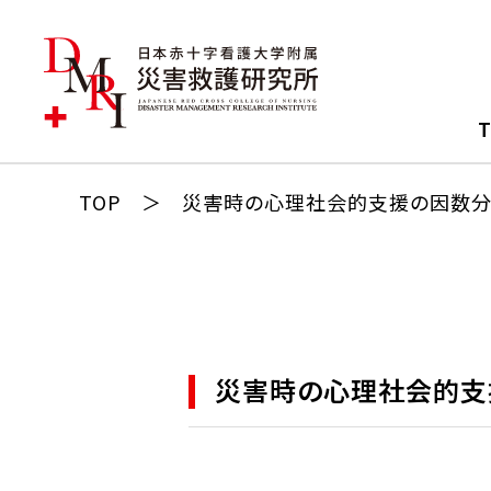
しらせ
所長挨拶
組織図
版物・報告書等
おしらせ
副所長挨拶
部門
ータベース
TOP
災害時の心理社会的支援の因数分
研究
災害救護部門
置目的・目標
道・メディア
イベント
国際医療救援部門
活動内容
資料
災害看護部門
くあるご質問
防災減災部門
研究論文・資料検索
災害時の心理社会的支
国際救援部門
心理社会的支援部門
感染症部門