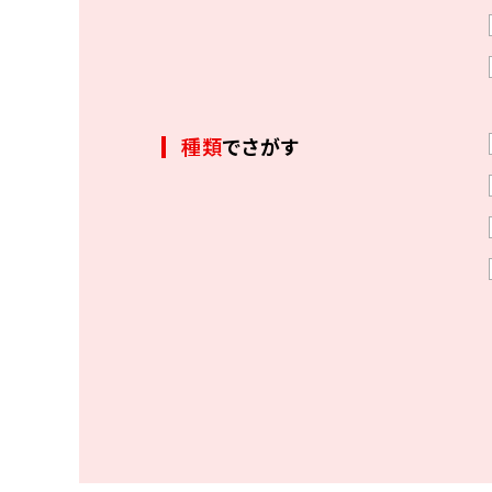
種類
でさがす