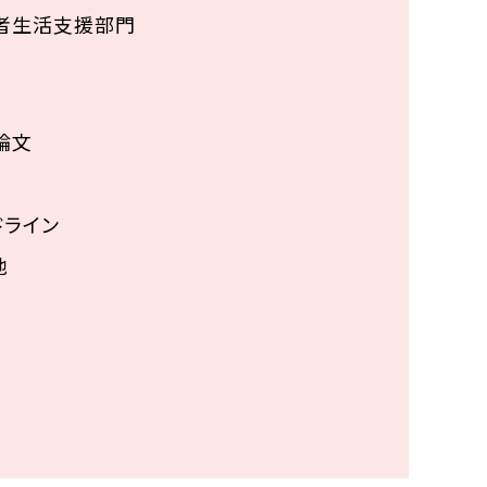
者生活支援部門
論文
ドライン
他