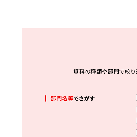
災害ボランティア部門
災害救援技術部門
被災者生活支援部門
情報企画連携室
研究員等一覧
資料の
種類
や
部門
で絞り
部門名等
でさがす