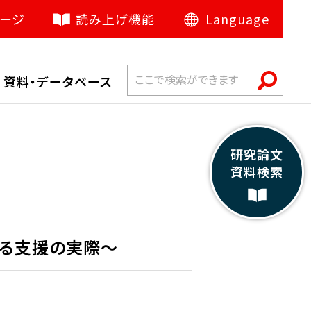
ージ
読み上げ機能
Language
日本語
催
資料・データベース
English
中文（简体）
français
研究論文
資料検索
русский язык
español
اللغة العربية
ける支援の実際～
Bahasa Indonesia
हिंदी