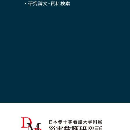
災害ボランティア部門
研究論文・資料検索
災害救援技術部門
被災者生活支援部門
情報企画連携室
研究員等一覧