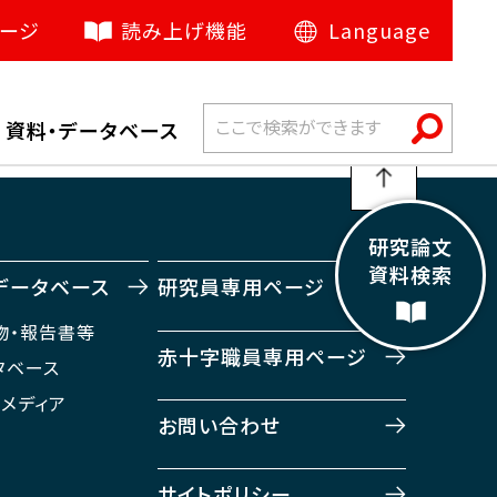
ージ
読み上げ機能
Language
日本語
催
資料・データベース
English
中文（简体）
français
研究論文
資料検索
русский язык
データベース
研究員専用ページ
物・報告書等
español
赤十字職員専用ページ
タベース
اللغة العربية
・メディア
お問い合わせ
Bahasa Indonesia
हिंदी
サイトポリシー