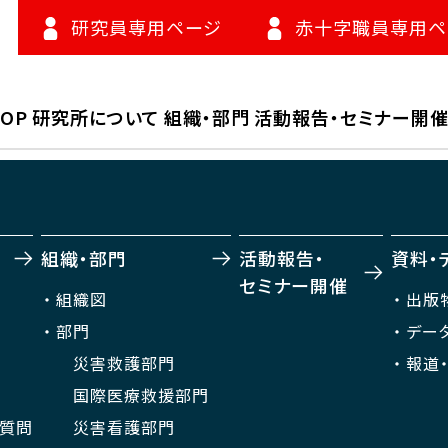
研究員専用ページ
赤十字職員専用ペ
TOP
研究所について
組織・部門
活動報告・セミナー開
組織・部門
活動報告・
資料・
セミナー開催
組織図
出版
部門
デー
災害救護部門
報道
国際医療救援部門
ご質問
災害看護部門