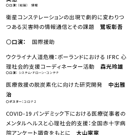
〇口演：
〔総論〕 情報
衛星コンステレーションの出現で劇的に変わりつ
つある災害時の情報通信とその課題
鷺坂彰吾
〇
口演：
国際援助
ウクライナ人道危機：ポーランドにおける IFRC 心
理社会的支援コーディネーター活動
森光玲雄
〇口演：
システム・ドローン・コンテナ
医療救援の脱炭素化に向けた研究開発
中出雅
治
〇ポスター：
コロナ２
COVID-19 パンデミック下における医療従事者の
メンタルヘルスと心理社会的支援：全国赤十字病
院アンケート調査をもとに
大山寧寧