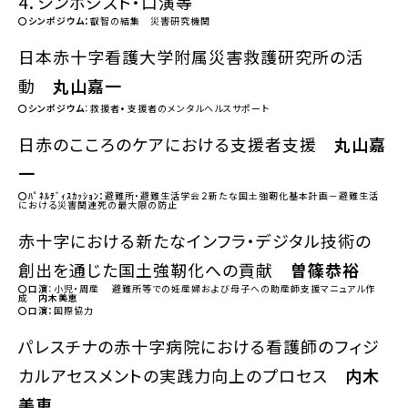
4．シンポジスト・口演等
〇シンポジウム：
叡智の結集 災害研究機関
日本赤十字看護大学附属災害救護研究所の活
動
丸山嘉一
〇シンポジウム
：救援者• 支援者のメンタルヘルスサポート
日赤のこころのケアにおける支援者支援
丸山嘉
一
〇ﾊﾟﾈﾙﾃﾞｨｽｶｯｼｮﾝ：
避難所・避難生活学会２新たな国土強靭化基本計画－避難生活
における災害関連死の最大限の防止
赤十字における新たなインフラ・デジタル技術の
創出を通じた国土強靭化への貢献
曽篠恭裕
〇口演
：小児・周産 避難所等での妊産婦および母子への助産師支援マニュアル作
成
内木美恵
〇口演：
国際協力
パレスチナの赤十字病院における看護師のフィジ
カルアセスメントの実践力向上のプロセス
内木
美恵