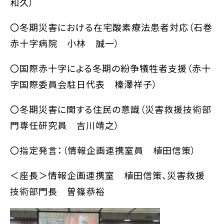
和久）
〇冬期災害における在宅酸素療法患者対応（石巻
赤十字病院 小林 誠一）
〇国際赤十字による冬期の紛争犠牲者支援（赤十
字国際委員会駐日代表 榛澤祥子）
〇冬期災害に関する住民の意識（災害救援技術部
門専任研究員 吉川靖之）
〇指定発言：（情報企画連携室員 植田信策）
＜座長＞情報企画連携室 植田信策、災害救援
技術部門長 曽篠恭裕