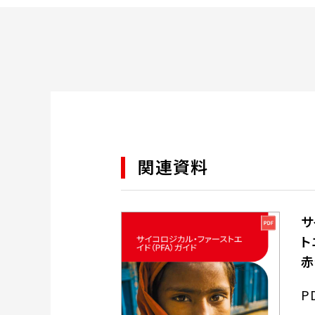
関連資料
サ
ト
赤
P