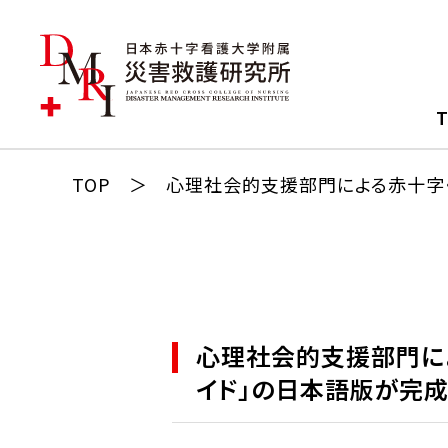
しらせ
所長挨拶
組織図
版物・報告書等
おしらせ
副所長挨拶
部門
ータベース
TOP
心理社会的支援部門による赤十字・
研究
災害救護部門
置目的・目標
道・メディア
イベント
国際医療救援部門
活動内容
資料
災害看護部門
くあるご質問
防災減災部門
研究論文・資料検索
心理社会的支援部門によ
国際救援部門
イド」の日本語版が完成
心理社会的支援部門
感染症部門