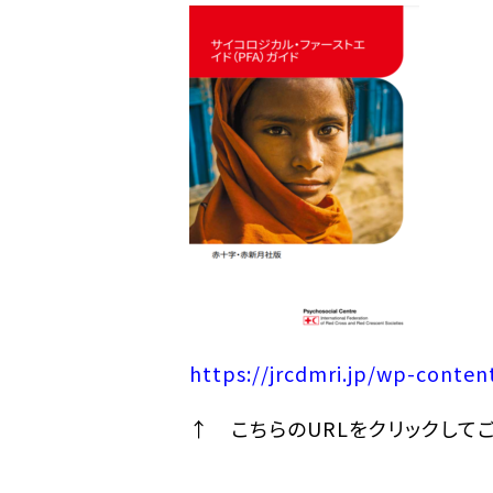
災害ボランティア部門
災害救援技術部門
被災者生活支援部門
情報企画連携室
研究員等一覧
https://jrcdmri.jp/wp-conte
↑ こちらのURLをクリックして