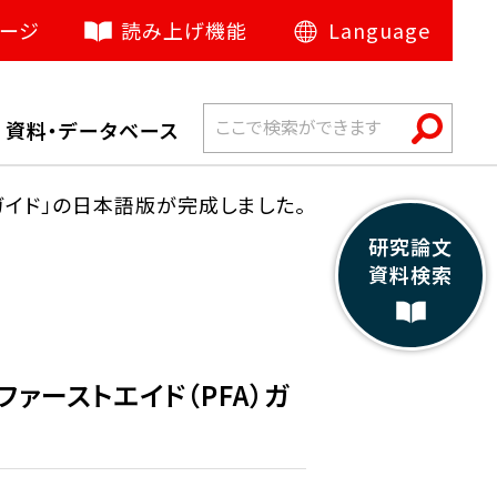
ージ
読み上げ機能
Language
日本語
催
資料・データベース
English
中文（简体）
ガイド」の日本語版が完成しました。
français
研究論文
資料検索
русский язык
español
اللغة العربية
ーストエイド（PFA）ガ
Bahasa Indonesia
हिंदी