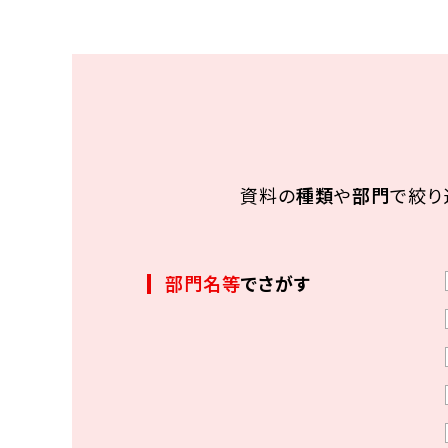
資料の
種類
や
部門
で絞り
部門名等
でさがす